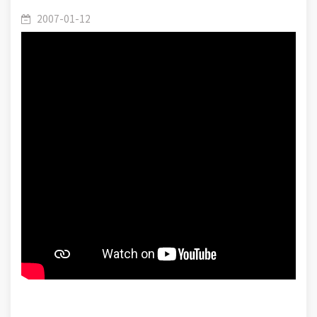
Sourate Al-‘A’râf (007) : Leçon(06-60)-Le Verset :
/
(007) Al-A'râf
2007-01-12
(11)-L’histoire de la création et la raison de
l’existence de l’homme.