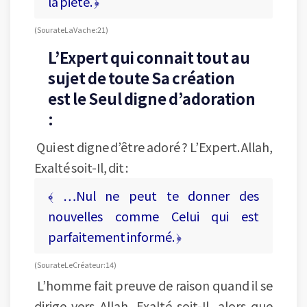
la piété. ﴿
(Sourate La Vache : 21)
L’Expert qui connait tout au
sujet de toute Sa création
est le Seul digne d’adoration
:
Qui est digne d’être adoré ? L’Expert. Allah,
Exalté soit-Il, dit :
﴾ …Nul ne peut te donner des
nouvelles comme Celui qui est
parfaitement informé. ﴿
(Sourate Le Créateur : 14)
L’homme fait preuve de raison quand il se
dirige vers Allah, Exalté soit-Il, alors que