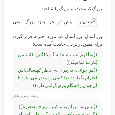
بزرگ کیست؟ باید بزرگ را شناخت.
پیش از هر چیز: بزرگ یعنی
بزرگسال، بزرگسال باید مورد احترام قرار گیرد،
برای همین در برخی احادیث آمده است:
(( ما أكرم شاب شيخا لِسنِّه إِلا قيَّضَ اللهُ لهُ مَن
يُكرمهُ عندَ سِنِّه ))
((هر جوانى، به پیرى به خاطر کهنسالی‌اش
احترام بگذارد؛ خدا کسى را مقدر می‌سازد تا
آن جوان را هنگام پیرى گرامى دارد))
[ترمذی از انس بن مالک ]
(( ليس منا من لم يوقر كبيرنا ويرحم صغيرنا ))
((از ما نیست کسی که بزرگان ما را احترام