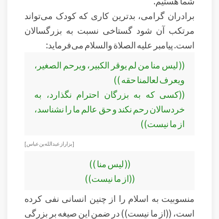
شما هستیم.
برادران گرامی، بدترین کاری که کودک می‌تواند
مرتکب آن شود گستاخی نسبت به بزرگسالان
است. پیامبر علیه الصلاة والسلام می‌فرماید:
(( ليس منا من لم يوقر الكبير، ويرحم الصغير،
ويعرف لعالمنا حقه ))
((کسی که به بزرگان احترام نگذارد، به
خردسالان رحم نکند و حق عالم ما را نشناسد،
از ما نیست))
[بزار از عبد الله بن عباس ]
(( ليس منا ))
((از ما نیست))
منسوبیت به اسلام را از چنین انسانی نفی کرده
است، ((از ما نیست)) در ضمن این صیغه بر بزرگی