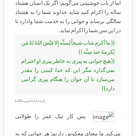
اما از باب خوشبینی می‌گویم: اگر یک انسان هشتاد
ساله را اکرام کنید شاید خداوند شما را به هشتاد
سالگی برساند و جوانی را به خدمت شما وادارد تا
در این سن شما را اکرام نماید.
(( ما أكرم شاب شيخاً لِسنِّه إِلا قيَّضَ اللهُ لهُ مَن
يُكرمهُ عندَ سِنِّه ))
((هیچ جوانى به پیرى به خاطر پیرى او احترام
نمى‌گذارد مگر این که خدا کسى را مقدر
می‌سازد تا آن جوان را هنگام پیرى گرامى
دارد))
[ترمذی از انس بن مالک ]
پس کار نیک عمر را طولانی
می‌کند. ما معنای معکوس داریم: هر جوانی که به