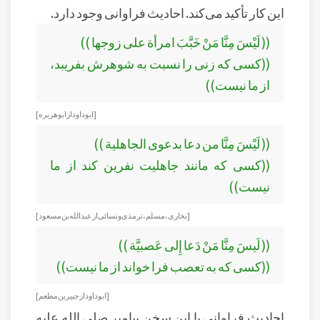
این کار تأکید می‌کند. احادیث فراوانی وجود دارد.
(( لَيْسَ مِنَّا مَنْ خَبَّبَ امرأة على زوجها ))
((کسی که زنی را نسبت به شوهرش بفریبد،
از ما نیست))
[ابو داود از ابوهريره ]
(( لَيْسَ مِنَّا من دعا بدعوى الجاهلية ))
((کسی که مانند جاهلیت نفرین کند از ما
نیست))
[بخاری، مسلم، ترمذی و نسائی از عبد الله بن مسعود]
(( لَيسَ مِنَّا مَنْ دَعا إِلى عَصبيَّة ))
((کسی که به تعصب فرا خواند از ما نیست))
[ابوداود از جبير بن مطعم ]
احادیث فراوانی با این سخن پیامبر صلی الله علیه