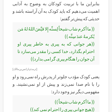
بنابراین ما با تربیت کودکان به وضوح به آدابی
اهمیت می‌دهیم که باید کودک به آن آراسته باشد و
حدیثی که پیش‌تر گفتم:
(( ما أكرم شاب شيخاً لِسنِّه إِلا قيَّضَ اللهُ لهُ مَن
يُكرمهُ عندَ سِنِّه ))
((هر جوانى که به پیرى به خاطر پیرى او
احترام بگذارد، خدا کسى را مقدر می‌سازد تا
آن جوان را هنگام پیرى گرامى بدارد))
[ترمذی از انس بن مالک ]
یعنی کودک مؤدب جلوتر از پدرش راه نمی‌رود و او
را با نام صدا نمی‌زند و پیش از او نمی‌نشیند. و
مفهومی دیگر نیز وجود دارد:
(( ما أكرم شاب شيخاً ))
((هیچ جوانى پیرى را احترام نمى کند))