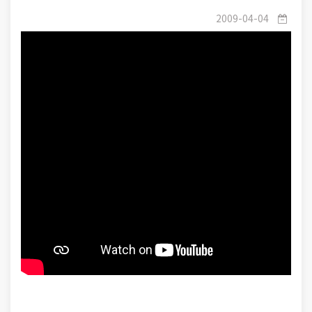
(30-36) : تربيت اجتماعی-11- تربیت کودکان بر شناخت
2009-04-04
حق بزرگان