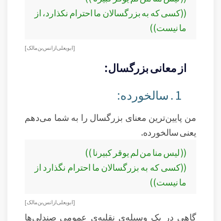
((کسی که به بزرگسالان ما احترام نکذارد، از
ما نیست))
[ابو يعلى از انس بن مالک]
از معانی بزرگسال:
1 . سالخورده:
من پایین‌ترین معنای بزرگسال را به شما می‌دهم
یعنی سالخورده.
(( ليس منا من لم يوقر كبيرنا ))
((کسی که به بزرگسالان ما احترام نگذارد از
ما نیست))
[ابو يعلى از انس بن مالک]
گاهی در یک وسیله‌ی نقلیه‌ی عمومی صندلی‌ها