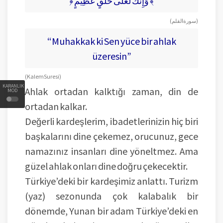
﴿ وَإِنَّكَ لَعَلى خُلُقٍ عَظِيمٍ ﴾
( سورة القلم )
“Muhakkak ki Sen yüce bir ahlak
üzeresin”
(Kalem Suresi)
KARANLIK
Ahlak ortadan kalktığı zaman, din de
MOD
ortadan kalkar.
Değerli kardeşlerim, ibadetlerinizin hiç biri
başkalarını dine çekemez, orucunuz, gece
namazınız insanları dine yöneltmez. Ama
güzel ahlak onları dine doğru çekecektir.
Türkiye’deki bir kardeşimiz anlattı. Turizm
(yaz) sezonunda çok kalabalık bir
dönemde, Yunan bir adam Türkiye’deki en