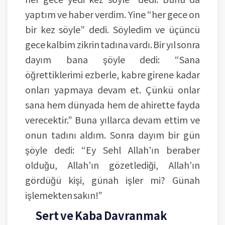
yaptım ve haber verdim. Yine “her gece on
bir kez söyle” dedi. Söyledim ve üçüncü
gece kalbim zikrin tadına vardı. Bir yıl sonra
dayım bana şöyle dedi: “Sana
öğrettiklerimi ezberle, kabre girene kadar
onları yapmaya devam et. Çünkü onlar
sana hem dünyada hem de ahirette fayda
verecektir.” Buna yıllarca devam ettim ve
onun tadını aldım. Sonra dayım bir gün
şöyle dedi: “Ey Sehl Allah’ın beraber
olduğu, Allah’ın gözetlediği, Allah’ın
gördüğü kişi, günah işler mi? Günah
işlemekten sakın!”
Sert ve Kaba Davranmak