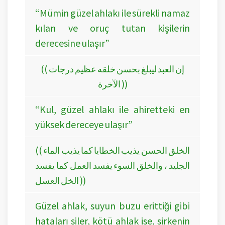
“Mümin güzel ahlakı ile sürekli namaz
kılan ve oruç tutan kişilerin
derecesine ulaşır”
(( إن العبد ليبلغ بحسن خلقه عظيم درجات
الآخرة ))
“Kul, güzel ahlakı ile ahiretteki en
yüksek dereceye ulaşır”
(( الخلق الحسن يذيب الخطايا كما يذيب الماء
الجليد ، والخلق السوء يفسد العمل كما يفسد
الخل العسل ))
Güzel ahlak, suyun buzu erittiği gibi
hataları siler, kötü ahlak ise, sirkenin