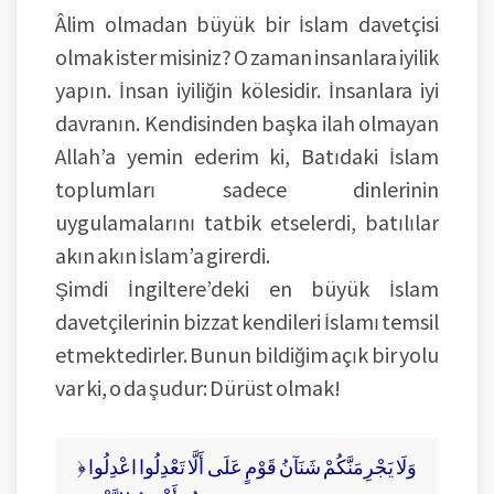
Âlim olmadan büyük bir İslam davetçisi
olmak ister misiniz? O zaman insanlara iyilik
yapın. İnsan iyiliğin kölesidir. İnsanlara iyi
davranın. Kendisinden başka ilah olmayan
Allah’a yemin ederim ki, Batıdaki İslam
toplumları sadece dinlerinin
uygulamalarını tatbik etselerdi, batılılar
akın akın İslam’a girerdi.
Şimdi İngiltere’deki en büyük İslam
davetçilerinin bizzat kendileri İslamı temsil
etmektedirler. Bunun bildiğim açık bir yolu
var ki, o da şudur: Dürüst olmak!
﴿ وَلَا يَجْرِمَنَّكُمْ شَنَآنُ قَوْمٍ عَلَى أَلَّا تَعْدِلُوا اعْدِلُوا