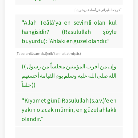
[أخرجه الطبراني عن أسامة بن شريك ]
“Allah Teâlâ’ya en sevimli olan kul
hangisidir? (Rasulullah şöyle
buyurdu): “Ahlakı en güzel olandır.”
(Taberani Üsame b. Şerik’ten nakletmiştir.)
(( وإن من أقرب المؤمنين مجلساً من رسول
الله صلى الله عليه وسلم يوم القيامة أحسنهم
خلقاً ))
“Kıyamet günü Rasulullah (s.a.v.)’e en
yakın olacak mümin, en güzel ahlaklı
olandır.”