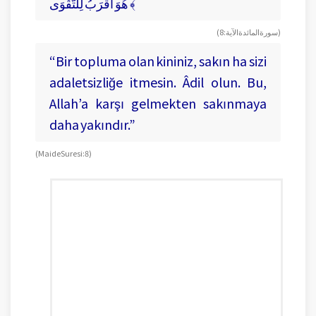
هُوَ أَقْرَبُ لِلتَّقْوَى ﴾
( سورة المائدة الآية : 8 )
“Bir topluma olan kininiz, sakın ha sizi
adaletsizliğe itmesin. Âdil olun. Bu,
Allah’a karşı gelmekten sakınmaya
daha yakındır.”
(Maide Suresi: 8)