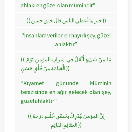
ahlakı en güzel olan mümindir”
(( خير ما أعطي الناس قال خلق حسن ))
“İnsanlara verilen en hayırlı şey, güzel
ahlaktır”
(( مَا مِنْ شَيْءٍ أَثْقَلُ فِي مِيزانِ المؤمِنِ يَوْمَ
الْقِيامَةِ مِنْ خُلُقٍ حَسَنٍ ))
“Kıyamet gününde Müminin
terazisinde en ağır gelecek olan şey,
güzel ahlaktır”
(( إِنَّ المؤمنَ لَيُدْرِكُ بِحُسْنِ خُلُقهِ دَرَجَةَ
الصَّائِمِ القَائِمِ ))