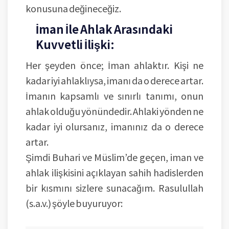
konusuna değineceğiz.
İman İle Ahlak Arasındaki
Kuvvetli İlişki:
Her şeyden önce; İman ahlaktır. Kişi ne
kadar iyi ahlaklıysa, imanı da o derece artar.
İmanın kapsamlı ve sınırlı tanımı, onun
ahlak olduğu yönündedir. Ahlaki yönden ne
kadar iyi olursanız, imanınız da o derece
artar.
Şimdi Buhari ve Müslim’de geçen, iman ve
ahlak ilişkisini açıklayan sahih hadislerden
bir kısmını sizlere sunacağım. Rasulullah
(s.a.v.) şöyle buyuruyor: