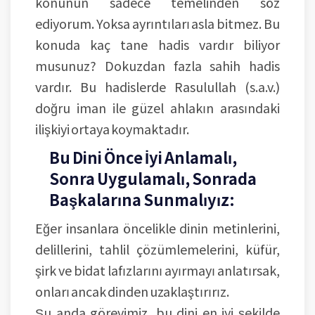
konunun sadece temelinden söz
ediyorum. Yoksa ayrıntıları asla bitmez. Bu
konuda kaç tane hadis vardır biliyor
musunuz? Dokuzdan fazla sahih hadis
vardır. Bu hadislerde Rasulullah (s.a.v.)
doğru iman ile güzel ahlakın arasındaki
ilişkiyi ortaya koymaktadır.
Bu Dini Önce İyi Anlamalı,
Sonra Uygulamalı, Sonrada
Başkalarına Sunmalıyız:
Eğer insanlara öncelikle dinin metinlerini,
delillerini, tahlil çözümlemelerini, küfür,
şirk ve bidat lafızlarını ayırmayı anlatırsak,
onları ancak dinden uzaklaştırırız.
Şu anda görevimiz, bu dini en iyi şekilde