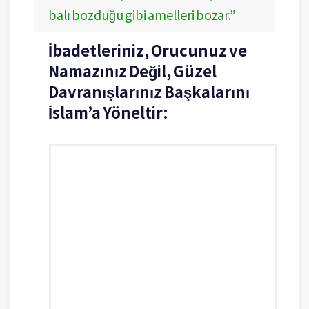
balı bozduğu gibi amelleri bozar.”
İbadetleriniz, Orucunuz ve
Namazınız Değil, Güzel
Davranışlarınız Başkalarını
İslam’a Yöneltir: