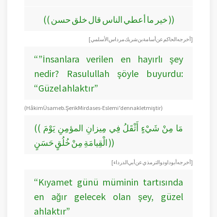
(( خير ما أعطي الناس قال خلق حسن ))
[ أخرجه الحاكم عن أسامة بن شريك مرداس الأسلمي ]
“”İnsanlara verilen en hayırlı şey
nedir? Rasulullah şöyle buyurdu:
“Güzel ahlaktır”
(Hâkim Üsame b. Şerik Mirdas es-Eslemi’den nakletmiştir)
(( مَا مِنْ شَيْءٍ أَثْقَلُ فِي مِيزانِ المؤمِنِ يَوْمَ
الْقِيامَةِ مِنْ خُلُقٍ حَسَنٍ ))
[ أخرجه أبو داود والترمذي عن أبي الدرداء ]
“Kıyamet günü müminin tartısında
en ağır gelecek olan şey, güzel
ahlaktır”