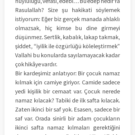
huyluluğu, vefası, edebi… Bu edep nedir Ya
Rasulallah? Size şu hakikati söylemek
istiyorum: Eğer biz gerçek manada ahlaklı
olmazsak, hiç kimse bu dine girmeyi
düşünmez. Sertlik, kabalık, lakap takmak,
şiddet, “iyilik ile özgürlüğü köleleştirmek”
Vallahi bu konularda sayılamayacak kadar
çok hikâye vardır.
Bir kardeşimiz anlatıyor: Bir çocuk namaz
kılmak için camiye giriyor. Camide sadece
yedi kişilik bir cemaat var. Çocuk nerede
namaz kılacak? Tabiki de ilk safta kılacak.
Zaten ikinci bir saf yok. Esasen, sadece bir
saf var. Orada sinirli bir adam çocukların
ikinci safta namaz kılmaları gerektiğini