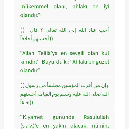
mükemmel olanı, ahlakı en iyi
olandır.”
(( أحب عباد الله إلى الله تعالى ؟ قال :
أحسنهم أخلاقاً ))
“Allah Teâlâ’ya en sevgili olan kul
kimdir?” Buyurdu ki: “Ahlakı en güzel
olandır”
(( وإن من أقرب المؤمنين مجلساً من رسول
الله صلى الله عليه وسلم يوم القيامة أحسنهم
خلقاً ))
“Kıyamet gününde Rasulullah
(s.a.v.)’e en yakın olacak mümin,