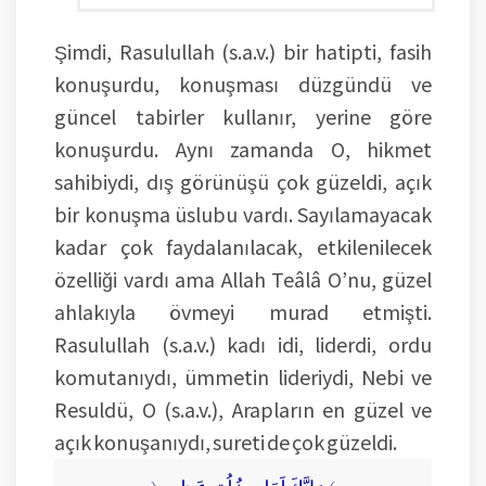
Şimdi, Rasulullah (s.a.v.) bir hatipti, fasih
konuşurdu, konuşması düzgündü ve
güncel tabirler kullanır, yerine göre
konuşurdu. Aynı zamanda O, hikmet
sahibiydi, dış görünüşü çok güzeldi, açık
bir konuşma üslubu vardı. Sayılamayacak
kadar çok faydalanılacak, etkilenilecek
özelliği vardı ama Allah Teâlâ O’nu, güzel
ahlakıyla övmeyi murad etmişti.
Rasulullah (s.a.v.) kadı idi, liderdi, ordu
komutanıydı, ümmetin lideriydi, Nebi ve
Resuldü, O (s.a.v.), Arapların en güzel ve
açık konuşanıydı, sureti de çok güzeldi.