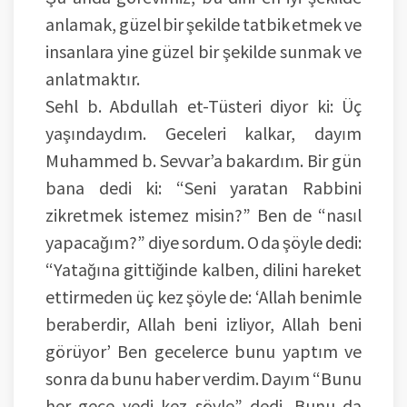
anlamak, güzel bir şekilde tatbik etmek ve
insanlara yine güzel bir şekilde sunmak ve
anlatmaktır.
Sehl b. Abdullah et-Tüsteri diyor ki: Üç
yaşındaydım. Geceleri kalkar, dayım
Muhammed b. Sevvar’a bakardım. Bir gün
bana dedi ki: “Seni yaratan Rabbini
zikretmek istemez misin?” Ben de “nasıl
yapacağım?” diye sordum. O da şöyle dedi:
“Yatağına gittiğinde kalben, dilini hareket
ettirmeden üç kez şöyle de: ‘Allah benimle
beraberdir, Allah beni izliyor, Allah beni
görüyor’ Ben gecelerce bunu yaptım ve
sonra da bunu haber verdim. Dayım “Bunu
her gece yedi kez söyle” dedi. Bunu da