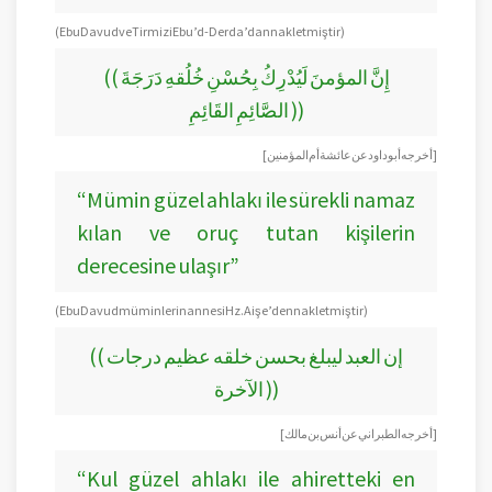
(Ebu Davud ve Tirmizi Ebu’d-Derda’dan nakletmiştir)
(( إِنَّ المؤمنَ لَيُدْرِكُ بِحُسْنِ خُلُقهِ دَرَجَةَ
الصَّائِمِ القَائِمِ ))
[ أخرجه أبو داود عن عائشة أم المؤمنين ]
“Mümin güzel ahlakı ile sürekli namaz
kılan ve oruç tutan kişilerin
derecesine ulaşır”
(Ebu Davud müminlerin annesi Hz.Aişe’den nakletmiştir)
(( إن العبد ليبلغ بحسن خلقه عظيم درجات
الآخرة ))
[أخرجه الطبراني عن أنس بن مالك ]
“Kul güzel ahlakı ile ahiretteki en