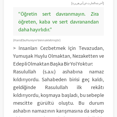
[أخرجه الحارث عن أبي هريرة ]
“Öğretin sert davranmayın. Zira
öğreten, kaba ve sert davranandan
daha hayırlıdır.”
(Haris Ebu Hureyre’den nakletmiştir)
> İnsanları Cezbetmek İçin Tevazudan,
Yumuşak Huylu Olmaktan, Nezaketten ve
Edepli Olmaktan Başka Bir Yol Yoktur:
Rasulullah (s.a.v.) ashabına namaz
kıldırıyordu. Sahabeden birisi geç kaldı,
geldiğinde Rasulullah ilk rekâtı
kıldırıyordu, koşmaya başladı, bu sebeple
mescitte gürültü oluştu. Bu durum
ashabın namazının karışmasına da sebep