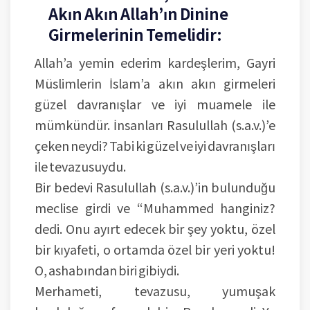
Akın Akın Allah’ın Dinine
Girmelerinin Temelidir:
Allah’a yemin ederim kardeşlerim, Gayri
Müslimlerin İslam’a akın akın girmeleri
güzel davranışlar ve iyi muamele ile
mümkündür. İnsanları Rasulullah (s.a.v.)’e
çeken neydi? Tabi ki güzel ve iyi davranışları
ile tevazusuydu.
Bir bedevi Rasulullah (s.a.v.)’in bulunduğu
meclise girdi ve “Muhammed hanginiz?
dedi. Onu ayırt edecek bir şey yoktu, özel
bir kıyafeti, o ortamda özel bir yeri yoktu!
O, ashabından biri gibiydi.
Merhameti, tevazusu, yumuşak