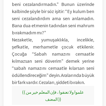
beni cezalandırmadın.” Bunun üzerinde
kalbinde şöyle bir söz işitir: “Ey kulum ben
seni cezalandırdım ama sen anlamadın.
Bana dua etmenin tadından seni mahrum
bırakmadım mı?”
Nezaketle, yumuşaklıkla, incelikle,
şefkatle, merhametle çocuk etkilenir.
Çocuğa “Sabah namazını cemaatle
kılmazsan seni döverim” demek yerine
“sabah namazını cemaatle kılarsan seni
ödüllendireceğim” deyin. Aralarında büyük
bir fark vardır. Cezaları, şiddeti bırakın.
(( علموا ولا تعنفوا ، فإن المعلم خير من
المعنف ))