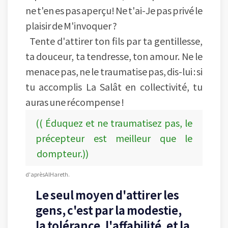
ne t'en es pas aperçu! Ne t'ai-Je pas privé le
plaisir de M'invoquer ?
Tente d'attirer ton fils par ta gentillesse,
ta douceur, ta tendresse, ton amour. Ne le
menace pas, ne le traumatise pas, dis-lui : si
tu accomplis La Salât en collectivité, tu
auras une récompense !
(( Éduquez et ne traumatisez pas, le
précepteur est meilleur que le
dompteur.))
d'après Al Hareth.
Le seul moyen d'attirer les
gens, c'est par la modestie,
la tolérance, l'affabilité, et la