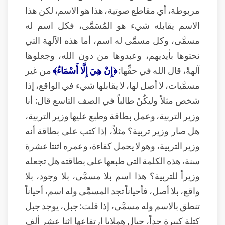
مربوطة، أي مقاطع صوتية، هذا هو الاسم، لكن هذا
الاسم يقابله شيء هو المُسَمَّى، فكل اسم له
مسمَّى، وكل مسمَّى له اسم، أما هذه الآلهة التي
نحتوها بأيديهم، وعبدوها من دون الله، وجعلوها
آلهةً، قال الله في حقِّها:
﴿إِنْ هِيَ إِلَّا أَسْمَاءٌ﴾
من غير
مسمَّيات، لا أصل لها، لا يقابلها شيء في الواقع، إذا
شخص مثلاً وليكُنْ طالباً في الصف التاسع قال: أنا
وزير التربية، وعمل بطاقة وطبع عليها وزير التربية،
هل صار وزير تربية؟ مثلاً، إذا كتب على بطاقة أنه
وزير التربية، وهو لا يحمل كفاءة، وعمره اثنتا عشرة
سنة، هذه الكلمة التي طبعها على بطاقته هل تجعله
وزيراً للتربية؟ هذا اسم بلا مسمَّى، بلا وجود، بلا
واقع، بلا أصل، فأحياناً تجد المسمَّى وله اسم، أحياناً
تنطق بالاسم وله مسمَّى، إذا قلت: جبل، يوجد جبل
كتلة كبيرة جداً، جبال هملايا ارتفاعها اثنا عشر ألف