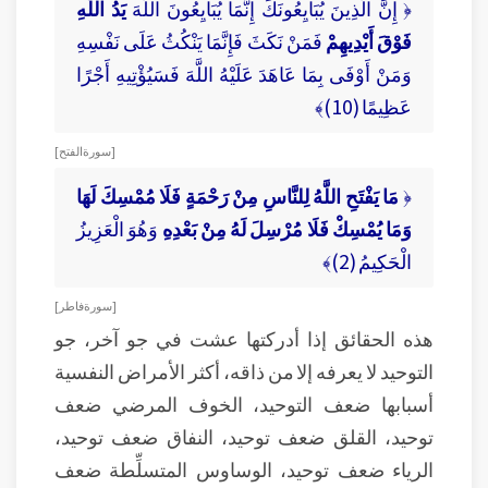
﴿ إِنَّ الَّذِينَ يُبَايِعُونَكَ إِنَّمَا يُبَايِعُونَ اللَّهَ
يَدُ اللَّهِ
فَوْقَ أَيْدِيهِمْ
فَمَنْ نَكَثَ فَإِنَّمَا يَنْكُثُ عَلَى نَفْسِهِ
وَمَنْ أَوْفَى بِمَا عَاهَدَ عَلَيْهُ اللَّهَ فَسَيُؤْتِيهِ أَجْرًا
عَظِيمًا (10)﴾
[ سورة الفتح ]
﴿
مَا يَفْتَحِ اللَّهُ لِلنَّاسِ مِنْ رَحْمَةٍ فَلَا مُمْسِكَ لَهَا
وَمَا يُمْسِكْ فَلَا مُرْسِلَ لَهُ مِنْ بَعْدِهِ
وَهُوَ الْعَزِيزُ
الْحَكِيمُ (2)﴾
[ سورة فاطر ]
هذه الحقائق إذا أدركتها عشت في جو آخر، جو
التوحيد لا يعرفه إلا من ذاقه، أكثر الأمراض النفسية
أسبابها ضعف التوحيد، الخوف المرضي ضعف
توحيد، القلق ضعف توحيد، النفاق ضعف توحيد،
الرياء ضعف توحيد، الوساوس المتسلِّطة ضعف