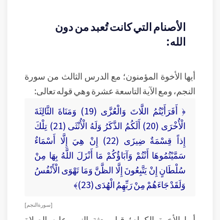
الأصنام التي كانت تُعبد من دون
الله:
أيها الأخوة المؤمنون؛ مع الدرس الثالث من سورة
النجم، ومع الآية التاسعة عشرة وهي قوله تعالى:
﴿ أَفَرَأَيْتُمُ اللَّاتَ وَالْعُزَّى (19) وَمَنَاةَ الثَّالِثَةَ
الْأُخْرَى (20) أَلَكُمُ الذَّكَرُ وَلَهُ الْأُنْثَى (21) تِلْكَ
إِذاً قِسْمَةٌ ضِيزَى (22) إِنْ هِيَ إِلَّا أَسْمَاءٌ
سَمَّيْتُمُوهَا أَنْتُمْ وَآبَاؤُكُمْ مَا أَنْزَلَ اللَّهُ بِهَا مِنْ
سُلْطَانٍ إِنْ يَتَّبِعُونَ إِلَّا الظَّنَّ وَمَا تَهْوَى الْأَنْفُسُ
وَلَقَدْ جَاءَهُمْ مِنْ رَبِّهِمُ الْهُدَى (23)﴾
[ سورة النجم ]
أيها الأخوة الكرام؛ قبل بعثة النبي عليه الصلاة