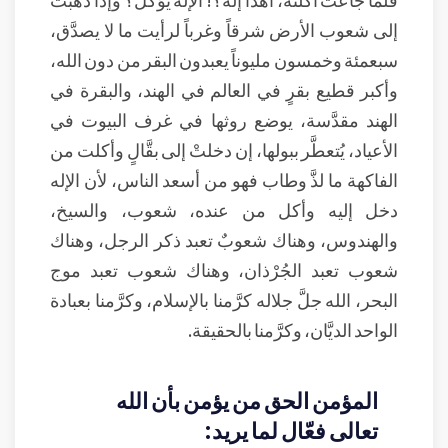
إلى شعوب الأرض شرقاً وغرباً لرأيت ما لا يصدَّق،
سبعمئة وخمسون مليوناً يعبدون البقر من دون الله،
وأكبر قطيع بقرٍ في العالم في الهند، والبقرة في
الهند مقدَّسة، يوضع روثها في غرف البيوت في
الأعياد، يُتعطَّر ببولها، إن دخلتْ إلى بقَّالٍ وأكلت من
الفاكهة ما لذَّ وطاب فهو من أسعد الناس، لأن الإله
دخل إليه وأكل من عنده، شعوب، والسيخ،
والهندوس، وهناك شعوبٌ تعبد ذكر الرجل، وهناك
شعوب تعبد الجُرْذان، وهناك شعوب تعبد موج
البحر، الله جلَّ جلاله كرَّمنا بالإسلام، وكرَّمنا بعبادة
الواحد الديَّان، وكرَّمنا بالحقيقة.
المؤمن الحق من يؤمن بأن الله
تعالى فعّال لما يريد: