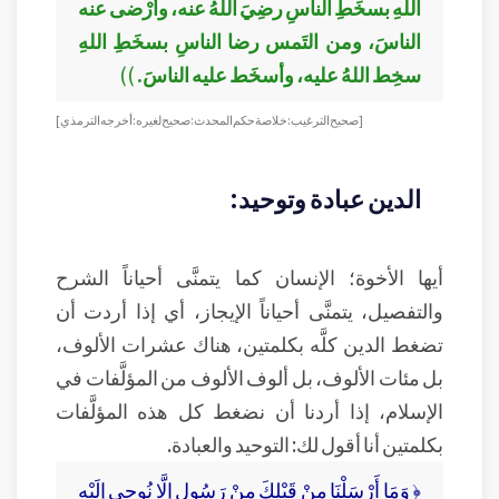
اللهِ بسخَطِ الناسِ رضِيَ اللهُ عنه، وأرْضى عنه
الناسَ، ومن التَمس رضا الناسِ بسخَطِ اللهِ
سخِط اللهُ عليه، وأسخَط عليه الناسَ.
))
[ صحيح الترغيب: خلاصة حكم المحدث : صحيح لغيره : أخرجه الترمذي ]
الدين عبادة وتوحيد:
أيها الأخوة؛ الإنسان كما يتمنَّى أحياناً الشرح
والتفصيل، يتمنَّى أحياناً الإيجاز، أي إذا أردت أن
تضغط الدين كلَّه بكلمتين، هناك عشرات الألوف،
بل مئات الألوف، بل ألوف الألوف من المؤلَّفات في
الإسلام، إذا أردنا أن نضغط كل هذه المؤلَّفات
بكلمتين أنا أقول لك: التوحيد والعبادة.
﴿ وَمَا أَرْسَلْنَا مِنْ قَبْلِكَ مِنْ رَسُولٍ إِلَّا نُوحِي إِلَيْهِ