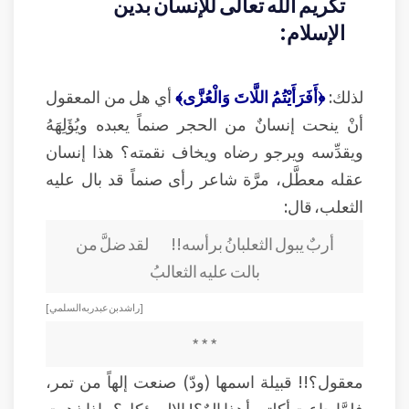
تكريم الله تعالى للإنسان بدين
الإسلام:
لذلك:
﴿أَفَرَأَيْتُمُ اللَّاتَ وَالْعُزَّى﴾
أي هل من المعقول
أنْ ينحت إنسانٌ من الحجر صنماً يعبده ويُؤَلِهَهُ
ويقدِّسه ويرجو رضاه ويخاف نقمته؟ هذا إنسان
عقله معطَّل، مرَّة شاعر رأى صنماً قد بال عليه
الثعلب، قال:
أربٌ يبول الثعلبانُ برأسه!! لقد ضلَّ من
بالت عليه الثعالبُ
[ راشد بن عبد ربه السلمي ]
* * *
معقول؟!! قبيلة اسمها (ودّ) صنعت إلهاً من تمر،
فلمَّا جاعت أكلته، أهذا إلهٌ؟! الإله يؤكل؟ وإذا ذهبت