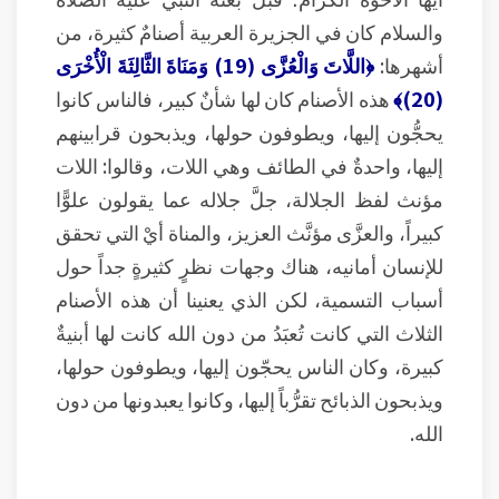
والسلام كان في الجزيرة العربية أصنامٌ كثيرة، من
أشهرها:
﴿اللَّاتَ وَالْعُزَّى (19) وَمَنَاةَ الثَّالِثَةَ الْأُخْرَى
(20)﴾
هذه الأصنام كان لها شأنٌ كبير، فالناس كانوا
يحجُّون إليها، ويطوفون حولها، ويذبحون قرابينهم
إليها، واحدةٌ في الطائف وهي اللات، وقالوا: اللات
مؤنث لفظ الجلالة، جلَّ جلاله عما يقولون علوًّا
كبيراً، والعزَّى مؤنَّث العزيز، والمناة أيْ التي تحقق
للإنسان أمانيه، هناك وجهات نظرٍ كثيرةٍ جداً حول
أسباب التسمية، لكن الذي يعنينا أن هذه الأصنام
الثلاث التي كانت تُعبَدُ من دون الله كانت لها أبنيةٌ
كبيرة، وكان الناس يحجّون إليها، ويطوفون حولها،
ويذبحون الذبائح تقرُّباً إليها، وكانوا يعبدونها من دون
الله.