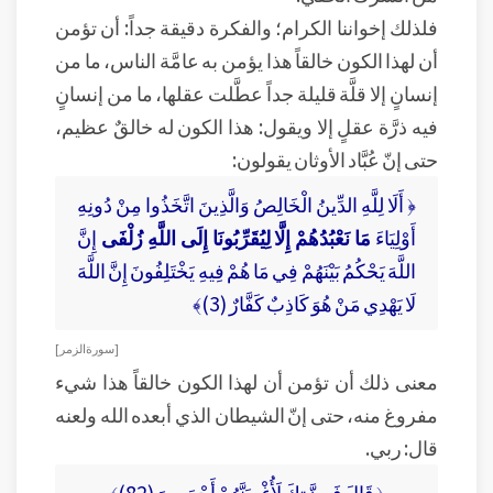
فلذلك إخواننا الكرام؛ والفكرة دقيقة جداً: أن تؤمن
أن لهذا الكون خالقاً هذا يؤمن به عامَّة الناس، ما من
إنسانٍ إلا قلَّة قليلة جداً عطَّلت عقلها، ما من إنسانٍ
فيه ذرَّة عقلٍ إلا ويقول: هذا الكون له خالقٌ عظيم،
حتى إنّ عُبَّاد الأوثان يقولون:
﴿ أَلَا لِلَّهِ الدِّينُ الْخَالِصُ وَالَّذِينَ اتَّخَذُوا مِنْ دُونِهِ
أَوْلِيَاءَ
مَا نَعْبُدُهُمْ إِلَّا لِيُقَرِّبُونَا إِلَى اللَّهِ زُلْفَى
إِنَّ
اللَّهَ يَحْكُمُ بَيْنَهُمْ فِي مَا هُمْ فِيهِ يَخْتَلِفُونَ إِنَّ اللَّهَ
لَا يَهْدِي مَنْ هُوَ كَاذِبٌ كَفَّارٌ (3)﴾
[ سورة الزمر ]
معنى ذلك أن تؤمن أن لهذا الكون خالقاً هذا شيء
مفروغ منه، حتى إنّ الشيطان الذي أبعده الله ولعنه
قال: ربي.
﴿ قَالَ فَبِعِزَّتِكَ لَأُغْوِيَنَّهُمْ أَجْمَعِينَ (82)﴾