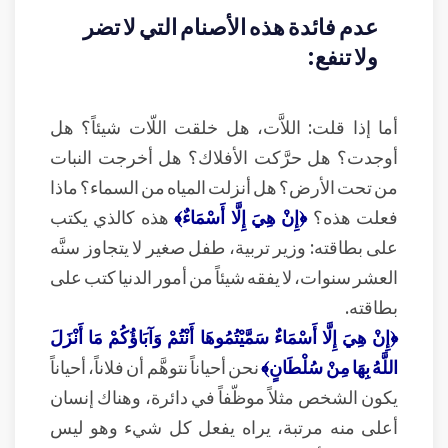
عدم فائدة هذه الأصنام التي لا تضر
ولا تنفع:
أما إذا قلت: اللاَّت، هل خلقت اللّات شيئاً؟ هل
أوجدت؟ هل حرَّكت الأفلاك؟ هل أخرجت النبات
من تحت الأرض؟ هل أنزلت المياه من السماء؟ ماذا
فعلت هذه؟
﴿إِنْ هِيَ إِلَّا أَسْمَاءٌ﴾
هذه كالذي يكتب
على بطاقته: وزير تربية، طفل صغير لا يتجاوز سنَّه
العشر سنوات، لا يفقه شيئاً من أمور الدنيا كتب على
بطاقته.
﴿إِنْ هِيَ إِلَّا أَسْمَاءٌ سَمَّيْتُمُوهَا أَنْتُمْ وَآبَاؤُكُمْ مَا أَنْزَلَ
اللَّهُ بِهَا مِنْ سُلْطَانٍ﴾
نحن أحياناً نتوهَّم أن فلاناً، أحياناً
يكون الشخص مثلاً موظّفاً في دائرة، وهناك إنسان
أعلى منه مرتبة، يراه يفعل كل شيء وهو ليس