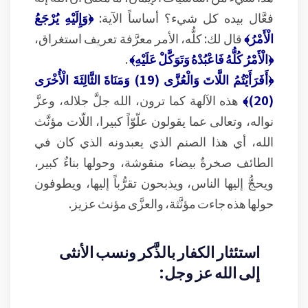
فعَّال بيده كل شيء؟ أساساً الآية:
﴿وَإِلَيْهِ يُرْجَعُ
الْأَمْرُ﴾
قال لك: كلُّه، الأمر معرَّفة تعريف استغراق،
﴿الْأَمْرُ كُلُّهُ فَاعْبُدْهُ وَتَوَكَّلْ عَلَيْهِ﴾
.
﴿أَفَرَأَيْتُمُ اللَّاتَ وَالْعُزَّى (19) وَمَنَاةَ الثَّالِثَةَ الْأُخْرَى
(20)﴾
هذه الآلهة كما ترون، الله جلَّ جلاله، وعزَّ
نواله، وتعالى عما يقولون علّوّاً كبيرا، اللّات مؤنَّث
الله، أي هذا الصنم الذي يعبدونه الذي كان في
الطائف صخرةٌ بيضاء منقوشة، وحولها بناءٌ كبير،
ويحجُّ إليها الناس، ويذبحون تقرُّباً إليها، ويطوفون
حولها هذه جاءت مؤنَّثة، والعزَّى مؤنث عزيز.
استئثار الكفار بالذَّكر ونسب الأنثى
إلى الله عز وجل: