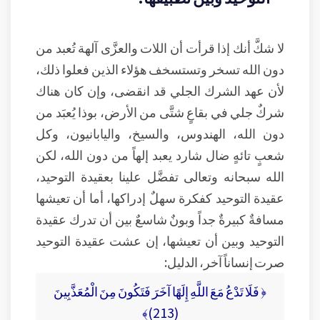
لا شكَّ أنك إذا قرأت أن اللات والعزَّى آلهة تُعبد من
دون الله تسخر وتستسخف هؤلاء الذين فعلوا ذلك،
لأن عهد الشرك الجلي قد انقضى، وإن كان هناك
شركٌ جلي في بقاعٍ شتَّى من الأرض، بوذا يُعبَد من
دون الله، الهندوس، والسيخ، واليابانيون، وكل
شعبٍ تائهٍ ضال شارد يعبد إلهاً من دون الله، لكن
الله سبحانه وتعالى تفضَّل علينا بعقيدة التوحيد،
عقيدة التوحيد كفكرة سهلٌ إدراكها، أما أن تعيشها
مسافةٌ كبيرةٌ جداً وبونٌ شاسعٌ بين أن تدرك عقيدة
التوحيد وبين أن تعيشها، إن عشت عقيدة التوحيد
صرت إنساناً آخر، الدليل:
﴿ فَلَا تَدْعُ مَعَ اللَّهِ إِلَهًا آخَرَ فَتَكُونَ مِنَ الْمُعَذَّبِينَ
(213)﴾