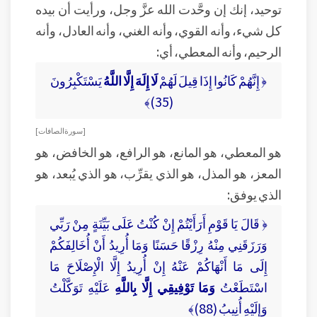
توحيد، إنك إن وحَّدت الله عزَّ وجل، ورأيت أن بيده
كل شيء، وأنه القوي، وأنه الغني، وأنه العادل، وأنه
الرحيم، وأنه المعطي، أي:
﴿ إِنَّهُمْ كَانُوا إِذَا قِيلَ لَهُمْ
لَا إِلَهَ إِلَّا اللَّهُ
يَسْتَكْبِرُونَ
(35)﴾
[ سورة الصافات ]
هو المعطي، هو المانع، هو الرافع، هو الخافض، هو
المعز، هو المذل، هو الذي يقرِّب، هو الذي يُبعد، هو
الذي يوفق:
﴿ قَالَ يَا قَوْمِ أَرَأَيْتُمْ إِنْ كُنْتُ عَلَى بَيِّنَةٍ مِنْ رَبِّي
وَرَزَقَنِي مِنْهُ رِزْقًا حَسَنًا وَمَا أُرِيدُ أَنْ أُخَالِفَكُمْ
إِلَى مَا أَنْهَاكُمْ عَنْهُ إِنْ أُرِيدُ إِلَّا الْإِصْلَاحَ مَا
اسْتَطَعْتُ
وَمَا تَوْفِيقِي إِلَّا بِاللَّهِ
عَلَيْهِ تَوَكَّلْتُ
وَإِلَيْهِ أُنِيبُ (88)﴾