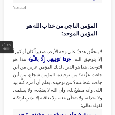
[ سورة هود ]
المؤمن الناجي من عذاب الله هو
المؤمن الموحد:
وضع داكن
لا يتحقَّق هدفٌ على وجه الأرض صغيراً كان أو كبيراً
إلا بتوفيق الله،
﴿وَمَا تَوْفِيقِي إِلَّا بِاللَّهِ﴾
هذا هو
التوحيد، هذا هو الدين، لذلك المؤمن عزيز، من أين
جاءت عزَّته؟ من توحيده، المؤمن شجاع، من أين
جاءت شجاعته؟ من توحيده، يعلم أن أمره كلَّه بيد
الله، وأنه مطيعٌ لله، وأن الله لا يضيّعه، ولا يسلمه،
ولا يخذله، ولا يتخلَّى عنه، ولا يعاقبه إلا بذنبٍ ارتكبه
لقوله تعالى: