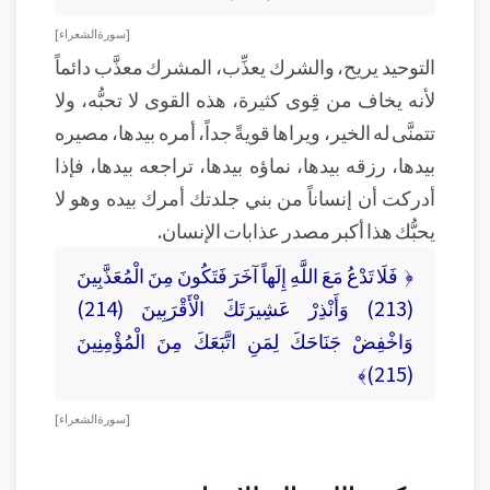
[ سورة الشعراء ]
التوحيد يريح، والشرك يعذِّب، المشرك معذَّب دائماً
لأنه يخاف من قِوى كثيرة، هذه القوى لا تحبُّه، ولا
تتمنَّى له الخير، ويراها قويةً جداً، أمره بيدها، مصيره
بيدها، رزقه بيدها، نماؤه بيدها، تراجعه بيدها، فإذا
أدركت أن إنساناً من بني جلدتك أمرك بيده وهو لا
يحبُّك هذا أكبر مصدر عذابات الإنسان.
﴿ فَلَا تَدْعُ مَعَ اللَّهِ إِلَهاً آخَرَ فَتَكُونَ مِنَ الْمُعَذَّبِينَ
(213) وَأَنْذِرْ عَشِيرَتَكَ الْأَقْرَبِينَ (214)
وَاخْفِضْ جَنَاحَكَ لِمَنِ اتَّبَعَكَ مِنَ الْمُؤْمِنِينَ
(215)﴾
[ سورة الشعراء ]