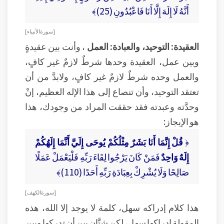
أَنَّهُ لَا إِلَهَ إِلَّا أَنَا فَاعْبُدُونِ (25)﴾
[ سورة الأنبياء ]
العقيدة: التوحيد، والعبادة: العمل
، وأنت بين عقيدةٍ
وبين عمل، العقيدة وحدها شرطٌ لازمٌ غير كافٍ،
والعمل وحده شرطٌ لازمٌ غير كافٍ، ولابدَّ من أن
تعتقد التوحيد، وأن تنصاع إلى هذا الإله العظيم، إنْ
وحدَّته وعبدته فقد حققت المراد من وجودك، هذا
هو الإيجاز:
﴿
قُلْ إِنَّمَا أَنَا بَشَرٌ مِثْلُكُمْ يُوحَى إِلَيَّ أَنَّمَا إِلَهُكُمْ
إِلَهٌ وَاحِدٌ
فَمَنْ كَانَ يَرْجُوا لِقَاءَ رَبِّهِ فَلْيَعْمَلْ عَمَلًا
صَالِحًا وَلَا يُشْرِكْ بِعِبَادَةِ رَبِّهِ أَحَدًا (110)﴾
[ سورة الكهف ]
هذا كلام إدراكه سهل، كلمة لا يوجد إلا الله، هذه
المقولة إدراكها سهل، لكن شتَّان بين أن تدركها وبين