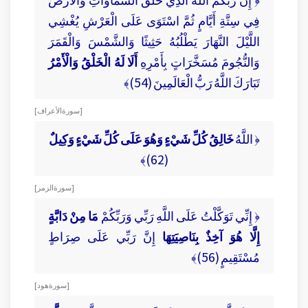
فِي سِتَّةِ أَيَّامٍ ثُمَّ اسْتَوَى عَلَى الْعَرْشِ يُغْشِي
اللَّيْلَ النَّهَارَ يَطْلُبُهُ حَثِيثًا وَالشَّمْسَ وَالْقَمَرَ
وَالنُّجُومَ مُسَخَّرَاتٍ بِأَمْرِهِ
أَلَا لَهُ الْخَلْقُ وَالْأَمْرُ
تَبَارَكَ اللَّهُ رَبُّ الْعَالَمِينَ (54)﴾
[ سورة الأعراف ]
﴿ اللَّهُ
خَالِقُ كُلِّ شَيْءٍ وَهُوَ عَلَى كُلِّ شَيْءٍ وَكِيلٌ
(62)﴾
[ سورة الزمر ]
﴿ إِنِّي تَوَكَّلْتُ عَلَى اللَّهِ رَبِّي وَرَبِّكُمْ
مَا مِنْ دَابَّةٍ
إِلَّا هُوَ آخِذٌ بِنَاصِيَتِهَا
إِنَّ رَبِّي عَلَى صِرَاطٍ
مُسْتَقِيمٍ (56)﴾
[ سورة هود ]