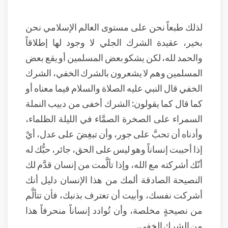
لذلك طبعاً نحن على مستوى العالم الإسلامي نحن
بخير، عقيدة الشرك الجلي لا وجود لها إطلاقاً
والحمد لله، لكن يشكو بعض المسلمين أو يقع بعض
المسلمين وهم لا يشعرون بالشرك الخفي، الشرك
الخفي قال النبي عليه الصلاة والسلام فيما معناه أو
كما قال كما يقولون: الشرك أخفى من دبيب النملة
السمراء على الصخرة الصمَّاء في الليلة الظلماء،
وأدناه أن تحبَّ على جور، وأن تبغِضَ على عدل، أيْ
إذا أحببت إنساناً وهو ليس على الحق، جائر، حبُّك له
أنّك أشركته مع الله، وإذا تألَّمت من إنسان قدَّم لك
النصيحة الصادقة ألمك من هذا الإنسان دليل أنك
أشركت نفسك، وأبيت أن تعترف بذنبك، فأن تتألَّم
من نصيحةٍ مخلصة، وأن تُوادد إنساناً منحرفاً هذا
من الشرك الخفي.