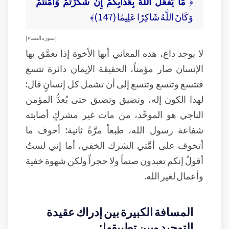
﴿
مَا يَفْعَلُ اللَّهُ بِعَذَابِكُمْ إِنْ شَكَرْتُمْ وَآمَنْتُمْ
وَكَانَ اللَّهُ شَاكِرًا عَلِيمًا (147)﴾
[ سورة النساء ]
لا يوجد داع، هذه المعاني أيها الأخوة إذا تعمَّق بها
الإنسان صار مؤمناً، الحقيقة الإيمان دائرة تتسع
فتتسع وتتسع وتتسع إلى أن تشمل كل إنسانٍ قال:
لهذا الكون إله، وتضيق وتضيق حتى يُعدُّ المؤمن
الناجي هو الموحِّد، من مات غير مشركٍ أصابته
شفاعة رسول الله، طبعاً مرَّةً ثانية: أخوف ما
أتخوف على أمَّتي الشرك الخفي، أما إني لستُ
أقولُ إنكم تعبدون صنماً ولا حجراً ولكن شهوة خفية
وأعمال لغير الله.
المسافة الكبيرة بين إدراك عقيدة
التوحيد وبين تطبيقها: