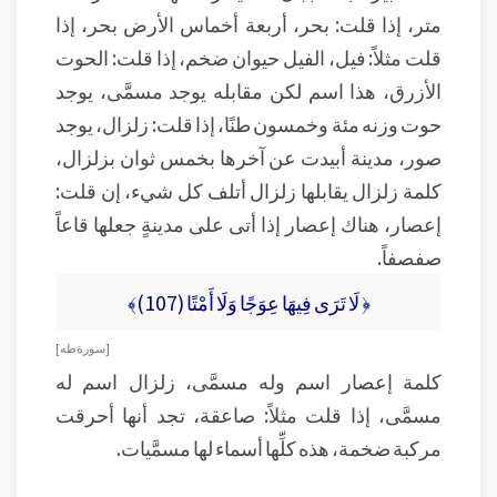
متر، إذا قلت: بحر، أربعة أخماس الأرض بحر، إذا
قلت مثلاً: فيل، الفيل حيوان ضخم، إذا قلت: الحوت
الأزرق، هذا اسم لكن مقابله يوجد مسمَّى، يوجد
حوت وزنه مئة وخمسون طنًا، إذا قلت: زلزال، يوجد
صور، مدينة أبيدت عن آخرها بخمس ثوان بزلزال،
كلمة زلزال يقابلها زلزال أتلف كل شيء، إن قلت:
إعصار، هناك إعصار إذا أتى على مدينةٍ جعلها قاعاً
صفصفاً.
﴿ لَا تَرَى فِيهَا عِوَجًا وَلَا أَمْتًا (107)﴾
[ سورة طه ]
كلمة إعصار اسم وله مسمَّى، زلزال اسم له
مسمَّى، إذا قلت مثلاً: صاعقة، تجد أنها أحرقت
مركبة ضخمة، هذه كلِّها أسماء لها مسمَّيات.