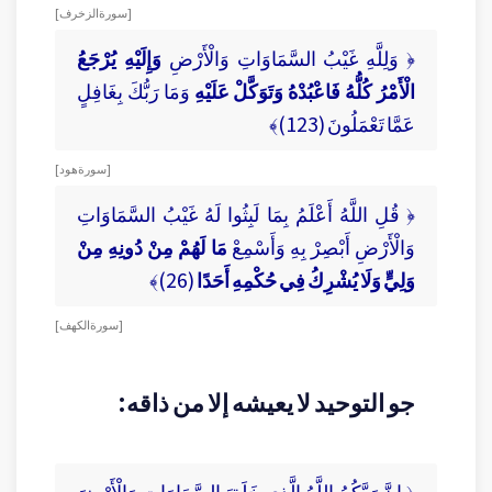
[ سورة الزخرف ]
﴿ وَلِلَّهِ غَيْبُ السَّمَاوَاتِ وَالْأَرْضِ
وَإِلَيْهِ يُرْجَعُ
الْأَمْرُ كُلُّهُ فَاعْبُدْهُ وَتَوَكَّلْ عَلَيْهِ
وَمَا رَبُّكَ بِغَافِلٍ
عَمَّا تَعْمَلُونَ (123)﴾
[ سورة هود ]
﴿ قُلِ اللَّهُ أَعْلَمُ بِمَا لَبِثُوا لَهُ غَيْبُ السَّمَاوَاتِ
وَالْأَرْضِ أَبْصِرْ بِهِ وَأَسْمِعْ
مَا لَهُمْ مِنْ دُونِهِ مِنْ
وَلِيٍّ وَلَا يُشْرِكُ فِي حُكْمِهِ أَحَدًا
(26)﴾
[ سورة الكهف ]
جو التوحيد لا يعيشه إلا من ذاقه:
﴿ إِنَّ رَبَّكُمُ اللَّهُ الَّذِي خَلَقَ السَّمَاوَاتِ وَالْأَرْضَ