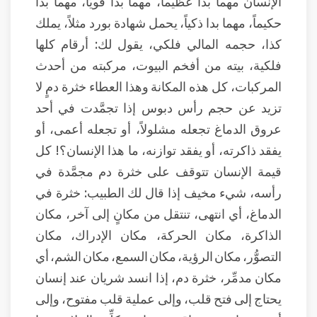
الإنسان مهما بدا عظيماً، مهما بدا قويَّاً، مهما بدا
حكيماً، مهما بدا ذكياً، يحمل شهادة بورد مثلاً، يملك
كذا، حجمه المالي فلكي، يقول لك: أرقام كلها
فلكية، بيته من أفخم البيوت، مركبته من أحدث
المركبات، كل هذه المكانة وهذا العطاء خثرة دمٍ لا
تزيد عن حجم رأس دبوس إذا تجمَّدت في أحد
عروق الدماغ تجعله مشلولاً، أو تجعله أعمى، أو
يفقد ذاكرته، أو يفقد توازنه، ما هذا الإنسان؟! كل
قيمة الإنسان تتوقف على خثرة دم مجمَّدة في
رأسه، شيء مخيف إذا قال لك الطبيب: خثرة في
الدماغ، أي انتهى، تنتقل من مكانٍ إلى آخر، مكان
الذاكرة، مكان الحركة، مكان الإدراك، مكان
التصوُّر، مكان الرؤية، مكان السمع، مكان الشم، أي
مكان مدمِّر، خثرة دم، إذا انسد شريان عند إنسان
يحتاج إلى فتح قلب، وإلى عملية قلب مفتوح، وإلى