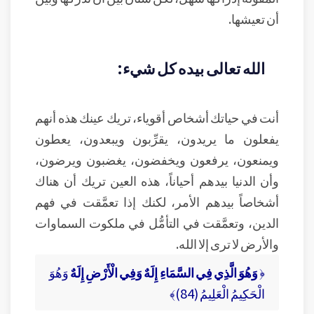
أن تعيشها.
الله تعالى بيده كل شيء:
أنت في حياتك أشخاص أقوياء، تريك عينك هذه أنهم
يفعلون ما يريدون، يقرِّبون ويبعدون، يعطون
ويمنعون، يرفعون ويخفضون، يغضبون ويرضون،
وأن الدنيا بيدهم أحياناً، هذه العين تريك أن هناك
أشخاصاً بيدهم الأمر، لكنك إذا تعمَّقت في فهم
الدين، وتعمَّقت في التأمُّل في ملكوت السماوات
والأرض لا ترى إلا الله.
﴿
وَهُوَ الَّذِي فِي السَّمَاءِ إِلَهٌ وَفِي الْأَرْضِ إِلَهٌ
وَهُوَ
الْحَكِيمُ الْعَلِيمُ (84)﴾