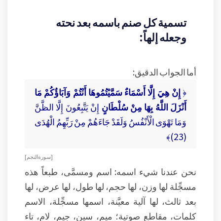
تسمية كل صنم باسمه بعد نحته
وجعله إلهاً:
أما الجواب الدقيق:
﴿
إِنْ هِيَ إِلَّا أَسْمَاءٌ سَمَّيْتُمُوهَا أَنْتُمْ وَآبَاؤُكُمْ مَا
أَنْزَلَ اللَّهُ بِهَا مِنْ سُلْطَانٍ
إِنْ يَتَّبِعُونَ إِلَّا الظَّنَّ
وَمَا تَهْوَى الْأَنْفُسُ وَلَقَدْ جَاءَهُمْ مِنْ رَبِّهِمُ الْهُدَى
(23)﴾
[ سورة النجم ]
نحن عندنا شيء اسمه: اسم ومسمَّى، طبعاً هذه
مسجِّلة لها وزن، لها حجم، لها طول، لها عرض، لها
بعد ثالث، لها آلية معيَّنة، اسمها مسجِّلة، الاسم
كلمات، مقاطع صوتية؛ ميم، سين، جيم، لام، تاء