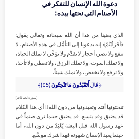
دعوة الله الإنسان للتفكر في
الأصنام التي نحتها بيده:
الذي يعنينا من هذا أن الله سبحانه وتعالى يقول:
﴿أَفَرَأَيْتُمُ﴾ إنه يدعونا إلى التأمُّل في هذه الأصنام، لا
تنفع ولا تضر، أحجار لا تقدِّم ولا تؤخِّر، لا تملك الحياة،
ولا تملك الموت، ولا تملك الرزق، ولا تعطي ولا تأخذ،
ولا ترفع ولا تخفض، ولا تملك شيئاً.
﴿ قَالَ
أَتَعْبُدُونَ مَا تَنْحِتُونَ
(95)﴾
[ سورة الصافات ]
تنحتونها أنتم وتعبدونها من دون الله!! أي هذا الكلام
قد يضيق وقد يتسع، قد يضيق حينما نرى صنماً في
عهد رسول الله قبل البعثة يُعْبَدُ من دون الله، أما
حينما يعبد الإنسان شهوته فهذا شرك موسَّع.