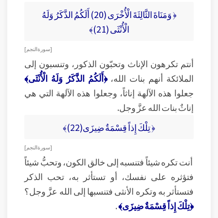
﴿ وَمَنَاةَ الثَّالِثَةَ الْأُخْرَى (20) أَلَكُمُ الذَّكَرُ وَلَهُ
الْأُنْثَى (21)﴾
[ سورة النجم ]
أنتم تكرهون الإناث وتحبّون الذكور، وتنسبون إلى
الملائكة أنهم بنات الله،
﴿أَلَكُمُ الذَّكَرُ وَلَهُ الْأُنْثَى﴾
جعلوا هذه الآلهة إناثاً، وجعلوا هذه الآلهة التي هي
إناثٌ بنات الله عزَّ وجل.
﴿ تِلْكَ إِذاً قِسْمَةٌ ضِيزَى(22)﴾
[ سورة النجم ]
أنت تكره شيئاً فتنسبه إلى خالق الكون، وتحبُّ شيئاً
فتؤثره على نفسك، أو تستأثر به، تحب الذكر
فتستأثر به وتكره الأنثى فتنسبها إلى الله عزَّ وجل؟
﴿تِلْكَ إِذاً قِسْمَةٌ ضِيزَى﴾
.