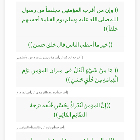
(( وإن من أقرب المؤمنين مجلساً من رسول
الله صلى الله عليه وسلم يوم القيامة أحسنهم
خلقاً ))
(( خير ما أعطي الناس قال خلق حسن ))
[ أخرجه الحاكم عن أسامة بن شريك مرداس الأسلمي ]
(( مَا مِنْ شَيْءٍ أَثْقَلُ فِي مِيزانِ المؤمِنِ يَوْمَ
الْقِيامَةِ مِنْ خُلُقٍ حَسَنٍ ))
[ أخرجه أبو داود والترمذي عن أبي الدرداء ]
(( إِنَّ المؤمنَ لَيُدْرِكُ بِحُسْنِ خُلُقهِ دَرَجَةَ
الصَّائِمِ القَائِمِ ))
[ أخرجه أبو داود عن عائشة أم المؤمنين ]
(( إن العبد ليبلغ بحسن خلقه عظيم درجات