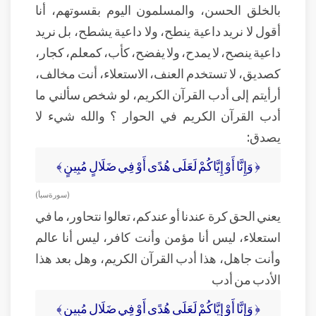
بالخلق الحسن، والمسلمون اليوم بقسوتهم، أنا
أقول لا نريد داعية ينطح، ولا داعية يشطح، بل نريد
داعية ينصح، لا يمدح، ولا يفضح، كأب، كمعلم، كجار،
كصديق، لا تستخدم العنف، الاستعلاء، أنت مخالف،
أرأيتم إلى أدب القرآن الكريم، لو شخص سألني ما
أدب القرآن الكريم في الحوار ؟ والله شيء لا
يصدق:
﴿ وَإِنَّا أَوْ إِيَّاكُمْ لَعَلَى هُدًى أَوْ فِي ضَلَالٍ مُبِينٍ ﴾
( سورة سبأ )
يعني الحق كرة عندنا أو عندكم، تعالوا نتحاور، ما في
استعلاء، ليس أنا مؤمن وأنت كافر، ليس أنا عالم
وأنت جاهل، هذا أدب القرآن الكريم، وهل بعد هذا
الأدب من أدب
﴿ وَإِنَّا أَوْ إِيَّاكُمْ لَعَلَى هُدًى أَوْ فِي ضَلَالٍ مُبِينٍ ﴾