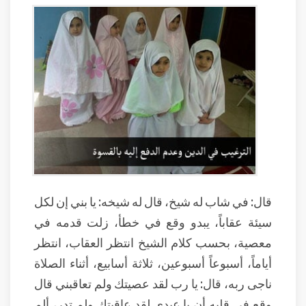
قال: في شاب له شيخ، قال له شيخه: يا بني إن لكل
سيئة عقاباً، يبدو وقع في خطأ، زلت قدمه في
معصية، بحسب كلام الشيخ انتظر العقاب، انتظر
أياماً، أسبوعاً أسبوعين، ثلاثة أسابيع، أثناء الصلاة
ناجى ربه، قال: يا رب لقد عصيتك ولم تعاقبني قال
وقع في قلبه أن يا عبدي لقد عاقبتك ولم تدرِ، ألم