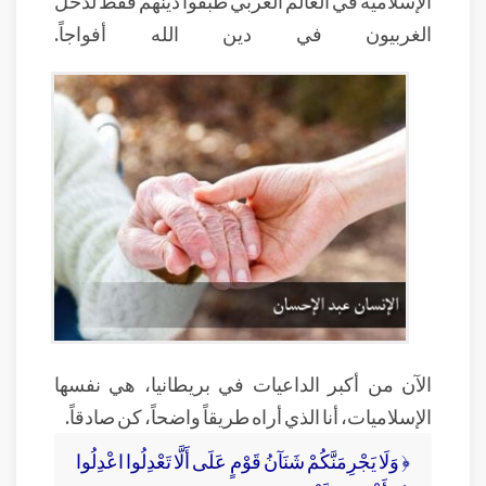
الغربيون في دين الله أفواجاً.
الآن من أكبر الداعيات في بريطانيا، هي نفسها
الإسلاميات، أنا الذي أراه طريقاً واضحاً، كن صادقاً.
﴿ وَلَا يَجْرِمَنَّكُمْ شَنَآنُ قَوْمٍ عَلَى أَلَّا تَعْدِلُوا اعْدِلُوا