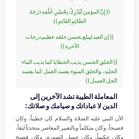
(( إِنَّ المؤمنَ لَيُدْرِكُ بِحُسْنِ خُلُقهِ دَرَجَةَ
الصَّائِمِ القَائِمِ ))
(( إن العبد ليبلغ بحسن خلقه عظيم درجات
الآخرة ))
(( الخلق الحسن يذيب الخطايا كما يذيب الماء
الجليد، والخلق السوء يفسد العمل كما يفسد
الخل العسل ))
المعاملة الطيبة تشد الآخرين إلى
الدين لا عباداتك و صيامك و صلاتك:
الآن النبي عليه الصلاة والسلام كان خطيباً، وكان
فصيحاً، وكان متكلماً وبالتعبير المعاصر متحدثاً لبقاً،
وكان حكيماً، وكان جميل الصورة، وكان فصيح