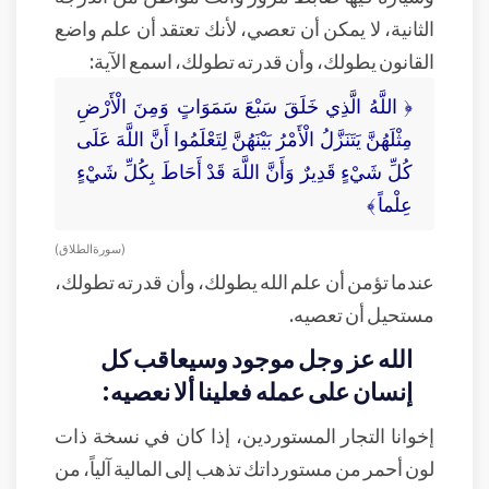
الثانية، لا يمكن أن تعصي، لأنك تعتقد أن علم واضع
القانون يطولك، وأن قدرته تطولك، اسمع الآية:
﴿ اللَّهُ الَّذِي خَلَقَ سَبْعَ سَمَوَاتٍ وَمِنَ الْأَرْضِ
مِثْلَهُنَّ يَتَنَزَّلُ الْأَمْرُ بَيْنَهُنَّ لِتَعْلَمُوا أَنَّ اللَّهَ عَلَى
كُلِّ شَيْءٍ قَدِيرٌ وَأَنَّ اللَّهَ قَدْ أَحَاطَ بِكُلِّ شَيْءٍ
عِلْماً ﴾
( سورة الطلاق )
عندما تؤمن أن علم الله يطولك، وأن قدرته تطولك،
مستحيل أن تعصيه.
الله عز وجل موجود وسيعاقب كل
إنسان على عمله فعلينا ألا نعصيه:
إخوانا التجار المستوردين، إذا كان في نسخة ذات
لون أحمر من مستورداتك تذهب إلى المالية آلياً، من