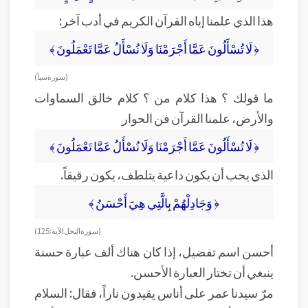
هذا الذي علمنا إياه القرآن الكريم في أدب آخر:
﴿ لَا تُسْأَلُونَ عَمَّا أَجْرَمْنَا وَلَا نُسْأَلُ عَمَّا تَعْمَلُونَ ﴾
( سورة سبأ )
ما قولك ؟ هذا كلام من ؟ كلام خالق السماوات
والأرض، علمنا القرآن فن الحوار
﴿ لَا تُسْأَلُونَ عَمَّا أَجْرَمْنَا وَلَا نُسْأَلُ عَمَّا تَعْمَلُونَ ﴾
الذي يحب أن يكون داعية يتلطف، يكون رقيقاً.
﴿ وَجَادِلْهُمْ بِالَّتِي هِيَ أَحْسَنُ ﴾
( سورة النحل الآية: 125 )
أحسن اسم تفضيل، إذا كان هناك ألف عبارة حسنة
ينبغي أن تختار العبارة الأحسن.
مرّ سيدنا عمر على أناس يقيدون ناراً، فقال: السلام