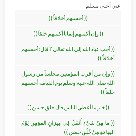
عني أعلى مسلم
(( أحسنهم أخلاقاً ))
(( وإن أكملهم إيماناً أكملهم خلقاً ))
(( أحب عباد الله إلى الله تعالى ؟ قال: أحسنهم
أخلاقاً ))
(( وإن من أقرب المؤمنين مجلساً من رسول
الله صلى الله عليه وسلم يوم القيامة أحسنهم
خلقاً ))
(( خير ما أعطي الناس قال خلق حسن ))
(( مَا مِنْ شَيْءٍ أَثْقَلُ فِي مِيزانِ المؤمِنِ يَوْمَ
الْقِيامَةِ مِنْ خُلُقٍ حَسَنٍ ))