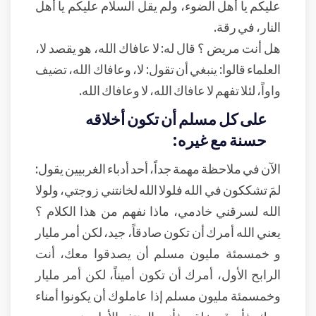
عليكم يا أهل الضوء، ولم يقل السلام عليكم يا أهل
النار، في رقة.
هل أنت مريض ؟ قال له: لا عافاك الله، هو يقصد لا،
العلماء قالوا: ينبغي أن تقول: لا، وعافاك الله، تضيف
واواً، لئلا تفهم لا عافاك الله، لا وعافاك الله.
على كل مسلم أن تكون أخلاقه
حسنة مع غيره:
الآن في ملاحظة مهمة جداً، أحد أدباء الغربيين يقول:
لمَ تشككون في الله فلولا الله لخانتني زوجتي، ولولا
الله لسرقني خادمي، ماذا نفهم من هذا الكلام ؟
يعني الله أمرك أن تكون صادقاً، جيد، لكن أمر مليار
و خمسمئة مليون مسلم أن يصدقوا معك، أنت
الرابح الأول، أمرك أن تكون أميناً، لكن أمر مليار
وخمسمئة مليون مسلم إذا عاملوك أن يكونوا أمناء