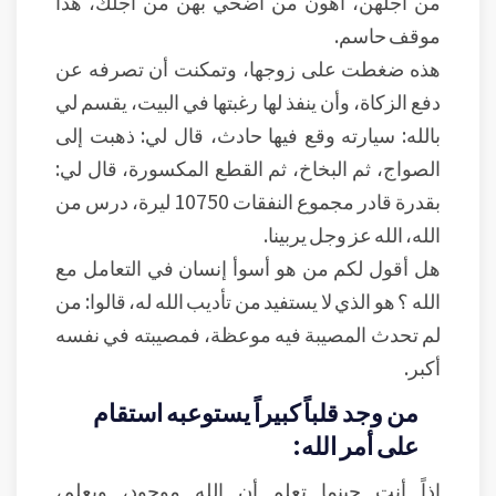
من أجلهن، أهون من أضحي بهن من أجلك، هذا
موقف حاسم.
هذه ضغطت على زوجها، وتمكنت أن تصرفه عن
دفع الزكاة، وأن ينفذ لها رغبتها في البيت، يقسم لي
بالله: سيارته وقع فيها حادث، قال لي: ذهبت إلى
الصواج، ثم البخاخ، ثم القطع المكسورة، قال لي:
بقدرة قادر مجموع النفقات 10750 ليرة، درس من
الله، الله عز وجل يربينا.
هل أقول لكم من هو أسوأ إنسان في التعامل مع
الله ؟ هو الذي لا يستفيد من تأديب الله له، قالوا: من
لم تحدث المصيبة فيه موعظة، فمصيبته في نفسه
أكبر.
من وجد قلباً كبيراً يستوعبه استقام
على أمر الله:
إذاً أنت حينما تعلم أن الله موجود، ويعلم،