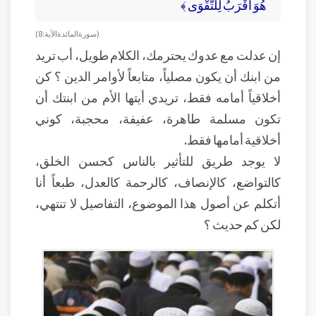
هُوَ أَقْرَبُ لِلتَّقْوَى ﴾
( سورة المائدة الآية: 8 )
إن عدلت مع عدوك يحترمك، الكلام طويل، أب تريد
من ابنك أن يكون مصلياً، متابعاً لأوامر الدين ؟ كن
أخلاقياً أمامه فقط، تريدي أيتها الأم من ابنتك أن
تكون مسلمة طاهرة، عفيفة، محجبة، كوني
أخلاقية أمامها فقط.
لا يوجد طريق للتأثير بالناس كحسن الخلق،
كالتواضع، كالإنصاف، كالرحمة كالعدل، طبعاً أنا
أتكلم عن أصول هذا الموضوع، التفاصيل لا تنتهي،
لكن كم حديث ؟