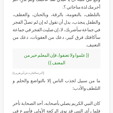
أحرمك لذة مناجاتي ؟.
بالتلطف، بالنعومة، بالرقة، وبالحنان، والعطف،
والطفل ينجذب، بدل أن تقول له إن لم تصلّ الفجر
في جماعة سأضربك، لا، إن صليت الفجر في جماعة
سأكافئك فرق كبير، دعك من العقوبات، دعك من
التعنيف.
(( علموا ولا تعنفوا، فإن المعلم خير من
المعنف ))
[أخرجه الحارث عن أبي هريرة ]
ما من سبيل لجذب الناس إلا بالتواضع والحلم و
التلطف والأدب:
كان النبي الكريم يصلي بأصحابه، أحد الصحابة تأخر
فلما رأى النبي قد نوى الركعة الأولى فأسرع في