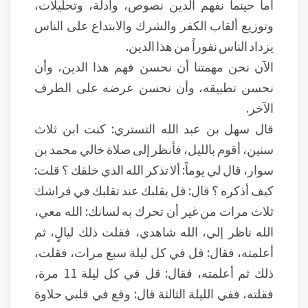
أما حينما نفهم الدين نصوص، وأدلة، وتحليلات،
وتوزيع ألقاب الكفر والشرك والابتداع على الناس
يزداد الناس نفوراً من هذا الدين.
الآن نحن مهمتنا أن نحسن فهم هذا الدين، وأن
نحسن تطبيقه، وأن نحسن عرضه على الطرف
الآخر.
قال سهل بن عبد الله التستري: كنت ابن ثلاث
سنين، أقوم بالليل، فأنظر إلى صلاة خالي محمد بن
سوار، قال لي يوماً: ألا تذكر الله الذي خلقك ؟ قلت:
كيف أذكره ؟ قال: قل بقلبك عند تقلبك في فراشك
ثلاث مرات من غير أن تحرك به لسانك: الله معي،
الله ناظر إلي، الله شاهدي، فقلت ذلك ليالٍ، ثم
أعلمته، فقال: قل في كل ليلة سبع مرات، فقلت،
ذلك ثم أعلمته، فقال: قل في كل ليلة 11 مرة،
فقلته، ففي الليلة الثالثة قال: وقع في قلبي حلاوة