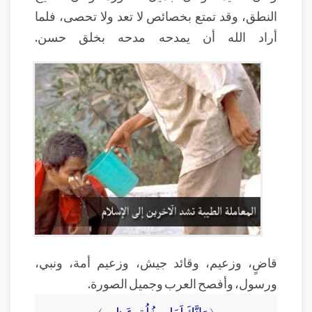
النطق، وقد تمتع بخصائص لا تعد ولا تحصى، فلما
أراد الله أن يمدحه مدحه بخلق حسن.
قاضٍ، وزعيم، وقائد جيش، وزعيم أمة، ونبي،
ورسول، وأفصح العرب وجميل الصورة.
﴿ وَإِنَّكَ لَعَلى خُلُقٍ عَظِيمٍ ﴾