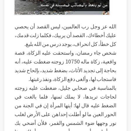
الله عز وجل رب العالمين، ليس القصد أن يحصي
عليك أخطاءك، القصد أن يربيك، فكلما زلت قدمك،
كل خطأ، كل انحراف، يوجد درس من الله بليغ.
شخص جاء رمضان، واستحقت عليه الزكاة، قصة
واقعية، زكاة ماله 10750 زوجته ضغطت عليه، أنه
بحاجة إلى تجديد الأثاث، بضغط شديد، بإلحاح شديد
فاستجاب لها، وألغى دفع الزكاة، ونفذ رغبتها.
بالمناسبة في صحابي جليل، ضغطت عليه زوجته
لحاجات تريدها، لا يملك ثمنها، فلما بالغت في
الضغط عليه قال لها: أيتها المرأة إن في الجنة من
الحور العين ما لو أطلت إحداهن على الأرض لغلب
نور وجهها ضوء الشمس والقمر، فلأن أضحي بك