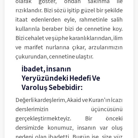
olarak göster, ondan sakınma ile
rızıklandır. Bizi sözü işitip güzel bir şekilde
itaat edenlerden eyle, rahmetinle salih
kullarınla beraber bizi de cennetine koy.
Bizi cehalet ve şüphe karanlıklarından, ilim
ve marifet nurlarına çıkar, arzularımızın
çukurundan, cennetine ulaştır.
İbadet, İnsanın
Yeryüzündeki Hedefi Ve
Varoluş Sebebidir:
Değerli kardeşlerim, Akaid ve Kuran'ın İcazı
derslerimizin üçüncüsünü
gerçekleştirmekteyiz. Bir önceki
dersimizde konumuz, insanın var oluş
nedeni olan ibadetti. Bugün ise, size yüz