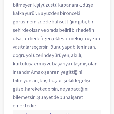
bilmeyen kişi yüzüstü kapanarak, düşe
kalka yürür. Bu yüzden bir önceki
görüşmemizde de bahsettiğim gibi, bir
şehirde olsan ve orada belirli bir hedefin
olsa, bu hedefi gerçekleştirmek için uygun
vasıtalar seçersin. Bunu yapabilen insan,
doğru yol üzerinde yürüyen, akıllı,
kurtuluşa ermiş ve başarıya ulaşmış olan
insandır. Ama o şehre niye gittiğini
bilmiyorsan, başıboş bir şekilde gelişi
güzel hareket edersin, ne yapacağını
bilemezsin. Şu ayet de buna işaret
emektedir: