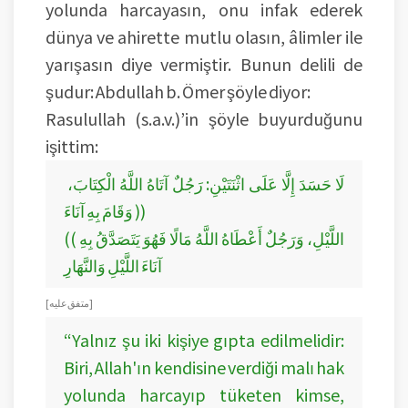
yolunda harcayasın, onu infak ederek
dünya ve ahirette mutlu olasın, âlimler ile
yarışasın diye vermiştir. Bunun delili de
şudur: Abdullah b. Ömer şöyle diyor:
Rasulullah (s.a.v.)’in şöyle buyurduğunu
işittim:
لَا حَسَدَ إِلَّا عَلَى اثْنَتَيْنِ: رَجُلٌ آتَاهُ اللَّهُ الْكِتَابَ،
وَقَامَ بِهِ آنَاءَ ))
(( اللَّيْلِ، وَرَجُلٌ أَعْطَاهُ اللَّهُ مَالًا فَهُوَ يَتَصَدَّقُ بِهِ
آنَاءَ اللَّيْلِ وَالنَّهَارِ
[ متفق عليه ]
“Yalnız şu iki kişiye gıpta edilmelidir:
Biri, Allah'ın kendisine verdiği malı hak
yolunda harcayıp tüketen kimse,