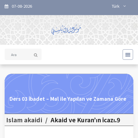
07-08-2026
Türk
Ders 03 İbadet – Mal ile Yapılan ve Zamana Göre
Islam akaidi
/
9.Akaid ve Kuran’ın İcazı