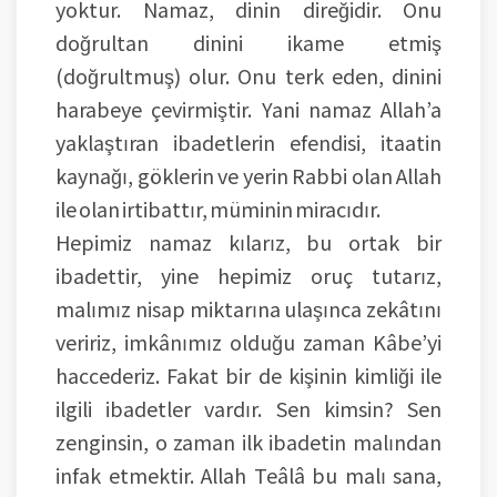
yoktur. Namaz, dinin direğidir. Onu
doğrultan dinini ikame etmiş
(doğrultmuş) olur. Onu terk eden, dinini
harabeye çevirmiştir. Yani namaz Allah’a
yaklaştıran ibadetlerin efendisi, itaatin
kaynağı, göklerin ve yerin Rabbi olan Allah
ile olan irtibattır, müminin miracıdır.
Hepimiz namaz kılarız, bu ortak bir
ibadettir, yine hepimiz oruç tutarız,
malımız nisap miktarına ulaşınca zekâtını
veririz, imkânımız olduğu zaman Kâbe’yi
haccederiz. Fakat bir de kişinin kimliği ile
ilgili ibadetler vardır. Sen kimsin? Sen
zenginsin, o zaman ilk ibadetin malından
infak etmektir. Allah Teâlâ bu malı sana,