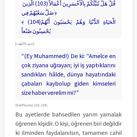
قُلْ هَلْ نُنَبِّئُكُمْ بِالْأَخْسَرِينَ أَعْمَالاً (103) الَّذِينَ
ضَلَّ سَعْيُهُمْ فِي ﴿
﴾ (104)الْحَيَاةِ الدُّنْيَا وَهُمْ يَحْسَبُونَ أَنَّهُمْ
يُحْسِنُونَ صُنْعاً
[ سورة الكهف ]
“(Ey Muhammed!) De ki: “Amelce en
çok ziyana uğrayan; iyi iş yaptıklarını
sandıkları hâlde, dünya hayatındaki
çabaları kaybolup giden kimseleri
size haber verelim mi?”
(Kehf Suresi: 103-104)
Bu ayetlerde bahsedilen yarım yamalak
öğrenen kişidir. O kişi, öğrenen biri değildir
ki ilminden faydalanılsın, tamamen cahil