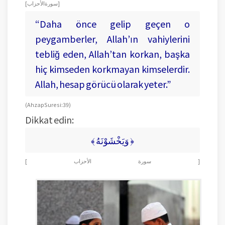
[ سورة الأحزاب ]
“Daha önce gelip geçen o
peygamberler, Allah’ın vahiylerini
tebliğ eden, Allah’tan korkan, başka
hiç kimseden korkmayan kimselerdir.
Allah, hesap görücü olarak yeter.”
(Ahzap Suresi: 39)
Dikkat edin:
﴾ وَيَخْشَوْنَهُ ﴿
[ سورة الأحزاب ]