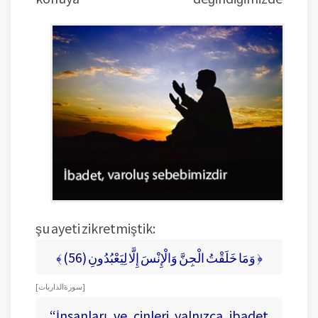
şu ayeti zikretmiştik:
﴾ (وَمَا خَلَقْتُ الْجِنَّ وَالْإِنْسَ إِلَّا لِيَعْبُدُونِ (56 ﴿
[ سورة الذاريات ]
“İnsanları ve cinleri yalnızca ibadet