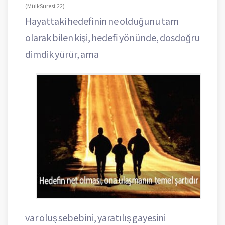
(Mülk Suresi: 22)
Hayattaki hedefinin ne olduğunu tam
olarak bilen kişi, hedefi yönünde, dosdoğru
dimdik yürür, ama
var oluş sebebini, yaratılış gayesini