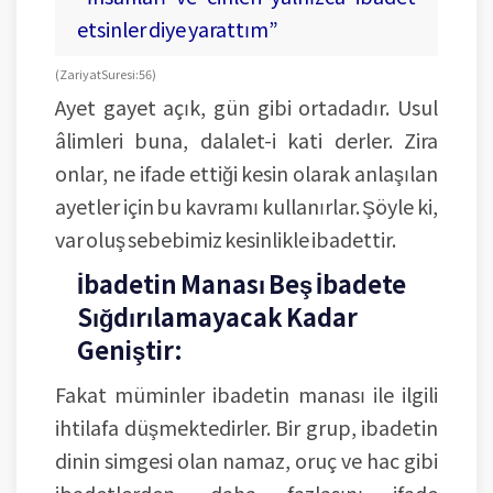
etsinler diye yarattım”
(Zariyat Suresi: 56)
Ayet gayet açık, gün gibi ortadadır. Usul
âlimleri buna, dalalet-i kati derler. Zira
onlar, ne ifade ettiği kesin olarak anlaşılan
ayetler için bu kavramı kullanırlar. Şöyle ki,
var oluş sebebimiz kesinlikle ibadettir.
İbadetin Manası Beş İbadete
Sığdırılamayacak Kadar
Geniştir:
Fakat müminler ibadetin manası ile ilgili
ihtilafa düşmektedirler. Bir grup, ibadetin
dinin simgesi olan namaz, oruç ve hac gibi
ibadetlerden, daha fazlasını ifade