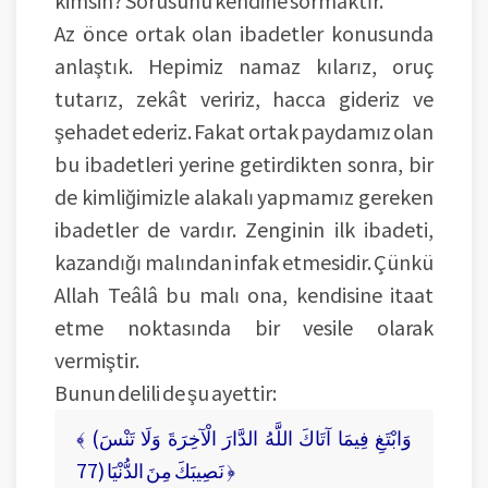
Az önce ortak olan ibadetler konusunda
anlaştık. Hepimiz namaz kılarız, oruç
tutarız, zekât veririz, hacca gideriz ve
şehadet ederiz. Fakat ortak paydamız olan
bu ibadetleri yerine getirdikten sonra, bir
de kimliğimizle alakalı yapmamız gereken
ibadetler de vardır. Zenginin ilk ibadeti,
kazandığı malından infak etmesidir. Çünkü
Allah Teâlâ bu malı ona, kendisine itaat
etme noktasında bir vesile olarak
vermiştir.
Bunun delili de şu ayettir:
﴾ (وَابْتَغِ فِيمَا آتَاكَ اللَّهُ الدَّارَ الْآخِرَةَ وَلَا تَنْسَ
نَصِيبَكَ مِنَ الدُّنْيَا (77 ﴿