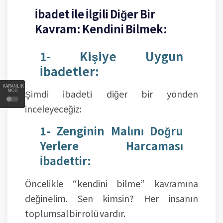
İbadet İle İlgili Diğer Bir
Kavram: Kendini Bilmek:
1- Kişiye Uygun
İbadetler:
KARANLIK
MOD
Şimdi ibadeti diğer bir yönden
inceleyeceğiz:
1- Zenginin Malını Doğru
Yerlere Harcaması
İbadettir:
Öncelikle “kendini bilme” kavramına
değinelim. Sen kimsin? Her insanın
toplumsal bir rolü vardır.